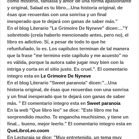
como misterio, fantasía y amor de una forma apasionante
y original, Salaal es tu libro....Una historia original, de
ésas que recuerdas con una sonrisa y un final
inesperado que te dejará con ganas de saber más."
En el blog Literario "Le Grimoire De Nyneve" dicen:..."Y
sobretodo (creía haberlo mencionado antes, pero no), el
libro es adictivo. Sí, a pesar de todo lo que he
refunfuñado, lo es. Los capítulos terminan de tal manera
que la frase "me termino este capítulo y me acuesto" no
es válida, porque la autora sabe jugar muy bien con la
intriga y corta en el sitio justo. Es cruel.". El comentario
integro esta en
Le Grimoire De Nyneve
En el blog Literario "Sweet paranoia" dicen:"...Una
historia original, de ésas que recuerdas con una sonrisa
y un final inesperado que te dejará con ganas de saber
más. " El comentario integro esta en
Sweet paranoia
En la web "Que libro leo" se dice: "Este libro me ha
sorprendido mucho. Te engancha muchisimo, y tiene un
final... bueno, mejor leerlo." El comentario integro esta en
QueLibroLeo.coom
En Lecturaia se dice: "Muy entretenido, un tema muy